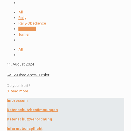
All
Rally
Rally-Obedience
RO-Turnier
Turnier
All
11. August 2024
Rally-Obedience-Turnier
Do you like it?
0
Read more
Impressum
Datenschutzbestimmungen
Datenschutzverordnung
Informationspflicht